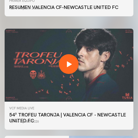
PRIMER EQUIPO
54ª EDICIÓN TROFEU TARONJA
RESUMEN VALENCIA CF-NEWCASTLE UNITED FC
09 agosto 2026
08 agosto 2026
VCF MEDIA LIVE
54º TROFEU TARONJA | VALENCIA CF - NEWCASTLE
UNITED FC
08 agosto 2026