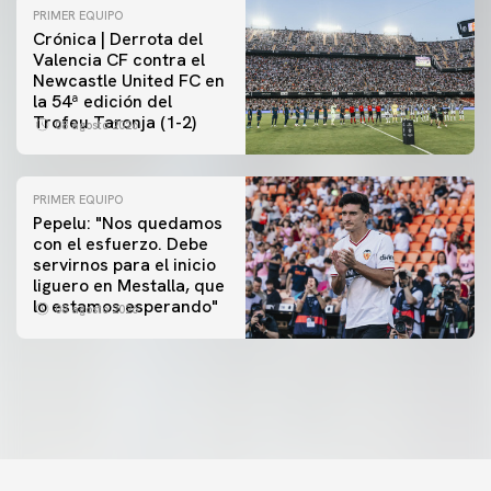
PRIMER EQUIPO
Crónica | Derrota del
Valencia CF contra el
Newcastle United FC en
la 54ª edición del
Trofeu Taronja (1-2)
08 agosto 2026
PRIMER EQUIPO
Pepelu: "Nos quedamos
con el esfuerzo. Debe
servirnos para el inicio
PRIMER EQUIPO
liguero en Mestalla, que
Las fotos del Valencia CF-Newcastle United FC
lo estamos esperando"
08 agosto 2026
08 agosto 2026