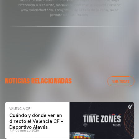
del contenido editorial del artículo siempre y cuando se haga
referencia a su fuente, además de contener el siguiente enlace:
www.valenciacf.com. Fotografías de Lázaro de la Peña, no se
permite su reutilización.
VALENCIA CF
NOTICIAS RELACIONADAS
ENTRENAMIENTO DEL VALENCIA CF 04/03/26
VER TODAS
04 marzo 2026
VALENCIA CF
Cuándo y dónde ver en
directo el Valencia CF –
Deportivo Alavés
03 marzo 2026