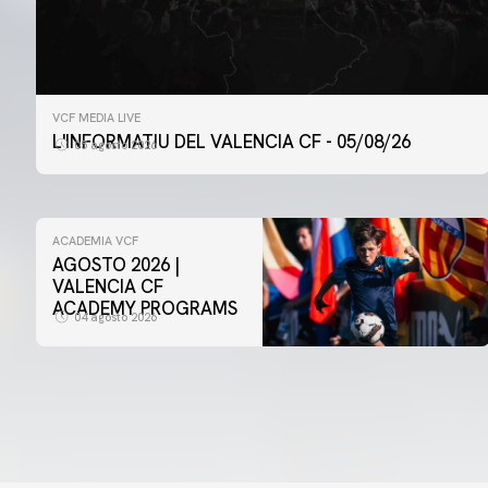
VCF MEDIA LIVE
L'INFORMATIU DEL VALENCIA CF - 05/08/26
05 agosto 2026
ACADEMIA VCF
AGOSTO 2026 |
VALENCIA CF
ACADEMY PROGRAMS
04 agosto 2026