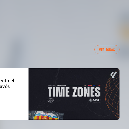
VER TODAS
ecto el
lavés