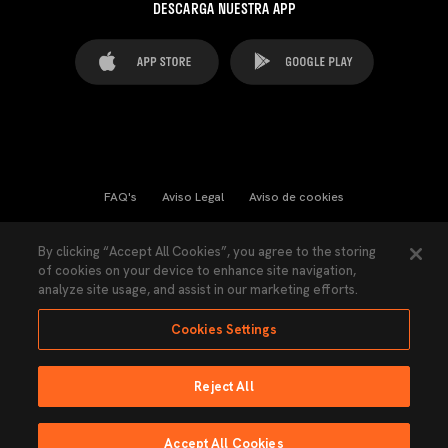
DESCARGA NUESTRA APP
FAQ's
Aviso Legal
Aviso de cookies
Cookies Settings
Contactos
Prensa
By clicking “Accept All Cookies”, you agree to the storing
of cookies on your device to enhance site navigation,
Ley Transparencia
Política de Privacidad
analyze site usage, and assist in our marketing efforts.
Accesibilidad
Cookies Settings
Reject All
Ninguna parte de esta página puede ser reproducida sin el permiso del Valencia
CF © 2026 Valencia CF.
Accept All Cookies