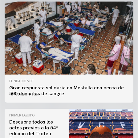
FUNDACIÓ VCF
Gran respuesta solidaria en Mestalla con cerca de
500 donantes de sangre
06 agosto 2026
PRIMER EQUIPO
Descubre todos los
actos previos a la 54ª
edición del Trofeu