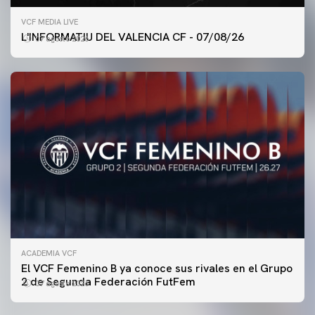
VCF MEDIA LIVE
L'INFORMATIU DEL VALENCIA CF - 07/08/26
07 agosto 2026
ACADEMIA VCF
El VCF Femenino B ya conoce sus rivales en el Grupo
2 de Segunda Federación FutFem
07 agosto 2026