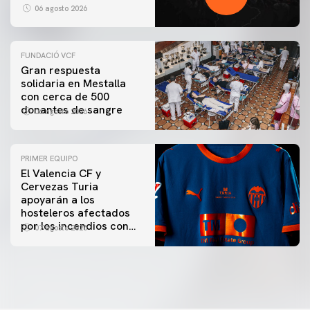
06 agosto 2026
FUNDACIÓ VCF
Gran respuesta
solidaria en Mestalla
con cerca de 500
donantes de sangre
06 agosto 2026
PRIMER EQUIPO
El Valencia CF y
Cervezas Turia
apoyarán a los
hosteleros afectados
por los incendios con
07 agosto 2026
una iniciativa especial
en el Trofeu Taronja