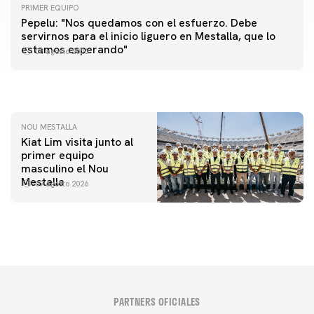
PRIMER EQUIPO
Pepelu: "Nos quedamos con el esfuerzo. Debe
PRIMER EQUIPO
servirnos para el inicio liguero en Mestalla, que lo
Las fotos del Valencia CF-Newcastle United FC
PRIMER EQUIPO
estamos esperando"
08 agosto 2026
MESTALLA 📍
08 agosto 2026
08 agosto 2026
NOU MESTALLA
Kiat Lim visita junto al
primer equipo
masculino el Nou
Mestalla
07 agosto 2026
PARTNERS OFICIALES