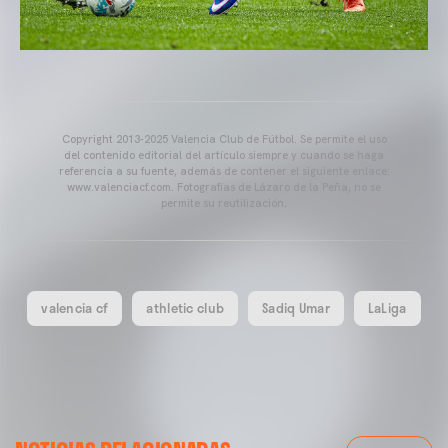
Copyright 2013-2025 Valencia Club de Fútbol. Se permite el uso
del contenido editorial del artículo siempre y cuando se haga
referencia a su fuente, además de contener el siguiente enlace:
www.valenciacf.com. Fotografías de Lázaro de la Peña, no se
permite su reutilización.
valencia cf
athletic club
Sadiq Umar
LaLiga