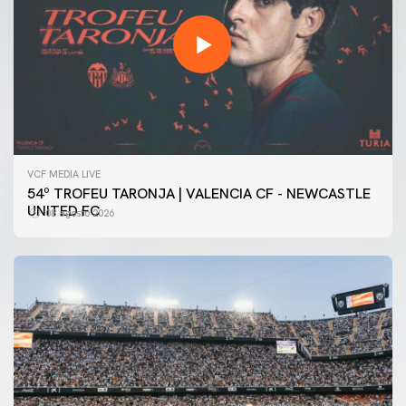
VCF MEDIA LIVE
54º TROFEU TARONJA | VALENCIA CF - NEWCASTLE
UNITED FC
08 agosto 2026