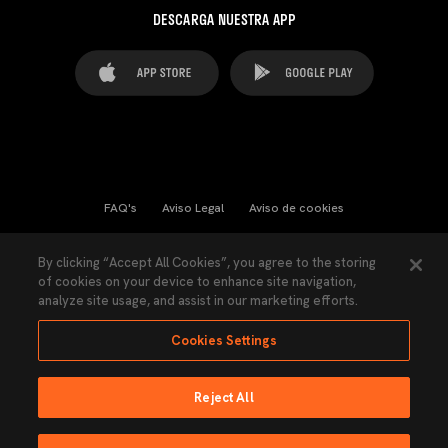
DESCARGA NUESTRA APP
FAQ's
Aviso Legal
Aviso de cookies
Cookies Settings
Contactos
Prensa
By clicking “Accept All Cookies”, you agree to the storing
of cookies on your device to enhance site navigation,
Ley Transparencia
Política de Privacidad
analyze site usage, and assist in our marketing efforts.
Accesibilidad
Cookies Settings
Reject All
Ninguna parte de esta página puede ser reproducida sin el permiso del Valencia
CF © 2026 Valencia CF.