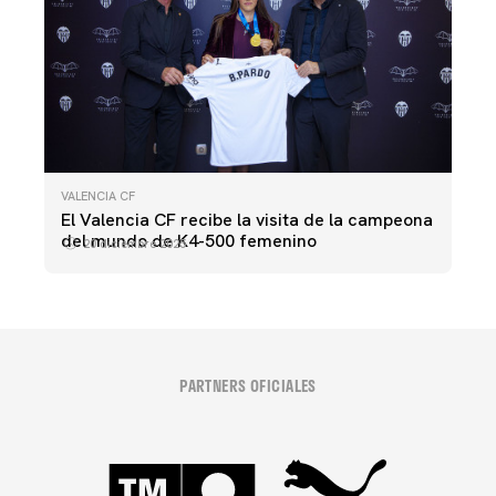
VALENCIA CF
El Valencia CF recibe la visita de la campeona
del mundo de K4-500 femenino
20 diciembre 2025
PARTNERS OFICIALES