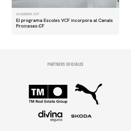
ACADEMIA VCF
El programa Escoles VCF incorpora al Canals
Promeses CF
17 julio 2025
PARTNERS OFICIALES