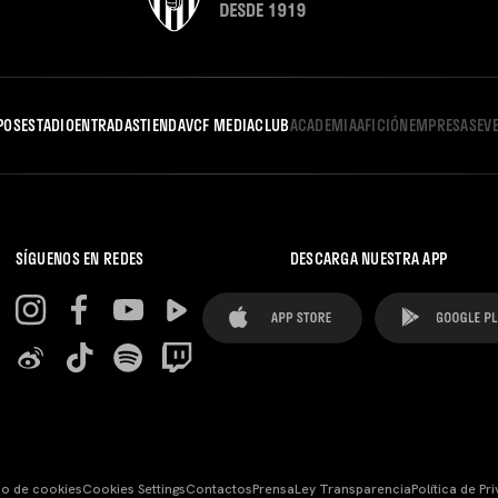
POS
ESTADIO
ENTRADAS
TIENDA
VCF MEDIA
CLUB
ACADEMIA
AFICIÓN
EMPRESAS
EV
SÍGUENOS EN REDES
DESCARGA NUESTRA APP
so de cookies
Cookies Settings
Contactos
Prensa
Ley Transparencia
Política de Pr