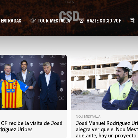
TAGS
CSD
ENTRADAS
TOUR MESTALLA
HAZTE SOCIO VCF
NOU MESTALLA
 CF recibe la visita de José
José Manuel Rodríguez Ur
ríguez Uribes
alegra ver que el Nou Mest
025
adelante, hay un proyecto