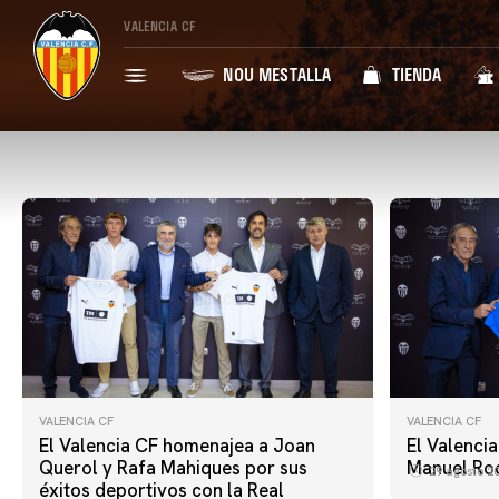
VALENCIA CF
NOU MESTALLA
TIENDA
VALENCIA CF
VALENCIA CF
El Valencia CF homenajea a Joan
El Valencia
Querol y Rafa Mahiques por sus
Manuel Rod
29 agosto 2
éxitos deportivos con la Real