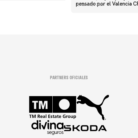
pensado por el Valencia C
20 mayo 2025
PARTNERS OFICIALES