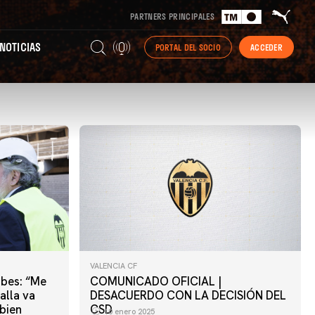
PARTNERS PRINCIPALES
NOTICIAS
PORTAL DEL SOCIO
ACCEDER
VALENCIA CF
ibes: “Me
COMUNICADO OFICIAL |
alla va
DESACUERDO CON LA DECISIÓN DEL
 bien
CSD
10 enero 2025