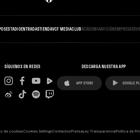
POS
ESTADIO
ENTRADAS
TIENDA
VCF MEDIA
CLUB
ACADEMIA
AFICIÓN
EMPRESAS
EV
SÍGUENOS EN REDES
DESCARGA NUESTRA APP
so de cookies
Cookies Settings
Contactos
Prensa
Ley Transparencia
Política de Pr