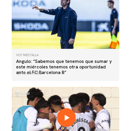
VCF MESTALLA
Angulo: “Sabemos que tenemos que sumar y
este miércoles tenemos otra oportunidad
ante el FC Barcelona B”
05 enero 2026