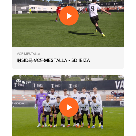
VCF MESTALLA
INSIDE| VCF MESTALLA - SD IBIZA
16 marzo 2026