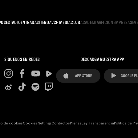
POS
ESTADIO
ENTRADAS
TIENDA
VCF MEDIA
CLUB
ACADEMIA
AFICIÓN
EMPRESAS
EV
SÍGUENOS EN REDES
DESCARGA NUESTRA APP
so de cookies
Cookies Settings
Contactos
Prensa
Ley Transparencia
Política de Pr