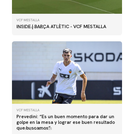
VCF MESTALLA
INSIDE | BARÇA ATLÈTIC - VCF MESTALLA
08 enero 2026
VCF MESTALLA
Prevedini: “Es un buen momento para dar un
golpe en la mesa y lograr ese buen resultado
que buscamos”
18 septiembre 2025