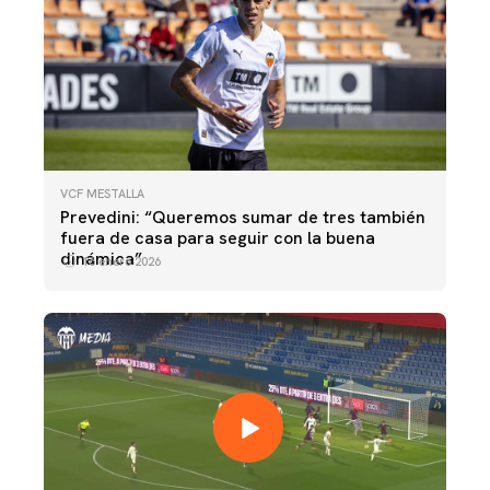
VCF MESTALLA
Prevedini: “Queremos sumar de tres también
fuera de casa para seguir con la buena
dinámica”
16 enero 2026