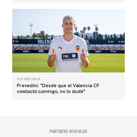
VCF MESTALLA
Prevedini: "Desde que el Valencia CF
contactó conmigo, no lo dudé"
10 julio 2025
PARTNERS OFICIALES