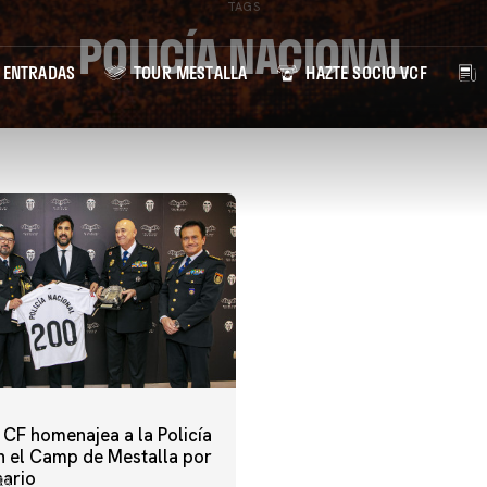
TAGS
POLICÍA NACIONAL
ENTRADAS
TOUR MESTALLA
HAZTE SOCIO VCF
 CF homenajea a la Policía
n el Camp de Mestalla por
nario
24