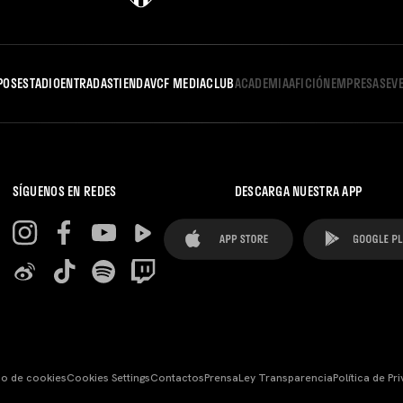
POS
ESTADIO
ENTRADAS
TIENDA
VCF MEDIA
CLUB
ACADEMIA
AFICIÓN
EMPRESAS
EV
SÍGUENOS EN REDES
DESCARGA NUESTRA APP
so de cookies
Cookies Settings
Contactos
Prensa
Ley Transparencia
Política de Pr