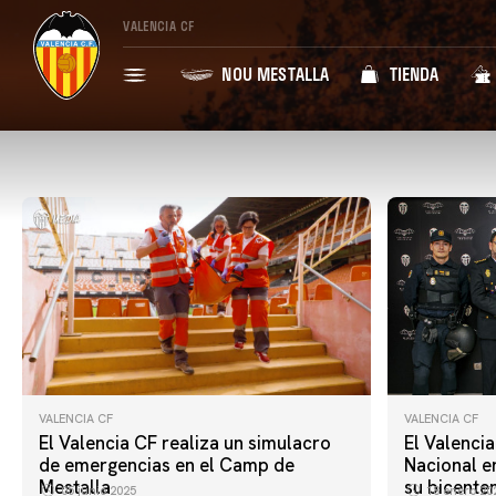
VALENCIA CF
NOU MESTALLA
TIENDA
VALENCIA CF
VALENCIA CF
El Valencia CF realiza un simulacro
El Valencia
de emergencias en el Camp de
Nacional e
Mestalla
su bicente
05 junio 2025
18 enero 20