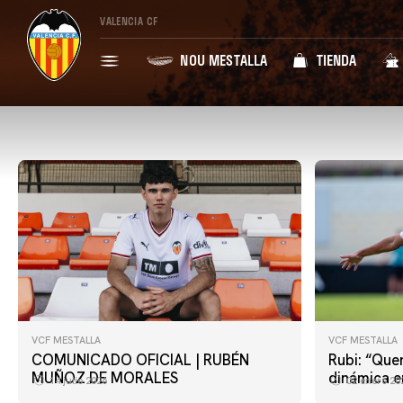
VALENCIA CF
NOU MESTALLA
TIENDA
VCF MESTALLA
VCF MESTALLA
COMUNICADO OFICIAL | RUBÉN
Rubi: “Que
MUÑOZ DE MORALES
dinámica en
14 julio 2026
02 enero 20