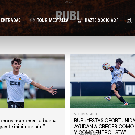
TAGS
RUBI
ENTRADAS
TOUR MESTALLA
HAZTE SOCIO VCF
VCF MESTALLA
remos mantener la buena
RUBI: “ESTAS OPORTUNID
 este inicio de año”
AYUDAN A CRECER COMO
26
Y COMO FUTBOLISTA”
22 abril 2025