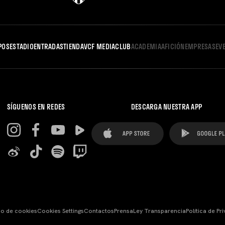
POS
ESTADIO
ENTRADAS
TIENDA
VCF MEDIA
CLUB
ACADEMIA
AFICIÓN
EMPRESAS
EV
SÍGUENOS EN REDES
DESCARGA NUESTRA APP
so de cookies
Cookies Settings
Contactos
Prensa
Ley Transparencia
Política de Pr