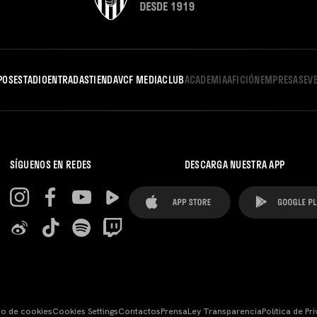
POS
ESTADIO
ENTRADAS
TIENDA
VCF MEDIA
CLUB
ACADEMIA
AFICIÓN
EMPRESAS
EV
SÍGUENOS EN REDES
DESCARGA NUESTRA APP
so de cookies
Cookies Settings
Contactos
Prensa
Ley Transparencia
Política de Pr