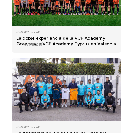
ACADEMIA VCF
La doble experiencia de la VCF Academy
Greece y la VCF Academy Cyprus en Valencia
10 abril 2025
ACADEMIA VCF