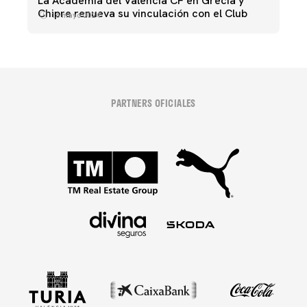
La Academia del Valencia CF en Grecia y
Chipre renueva su vinculación con el Club
16 mayo 2024
PARTNERS OFICIALES