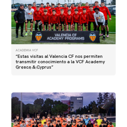
ACADEMIA VCF
ACADEMIA VCF
“Estas visitas al Valencia CF nos permiten
VCF ACADEMY GREECE & CYPRUS | TRAINING
ACADEMIA VCF
transmitir conocimiento a la VCF Academy
EXPERIENCE
FASE DE GRUPOS DE LA VCF ACADEMY
Greece & Cyprus”
21 mayo 2026
WORLD CUP
21 mayo 2026
27 junio 2025