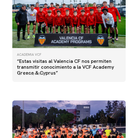
ACADEMIA VCF
ACADEMIA VCF
“Estas visitas al Valencia CF nos permiten
VCF ACADEMY GREECE & CYPRUS | TRAINING
ACADEMIA VCF
transmitir conocimiento a la VCF Academy
EXPERIENCE
FASE DE GRUPOS DE LA VCF ACADEMY
Greece & Cyprus”
21 mayo 2026
WORLD CUP
21 mayo 2026
27 junio 2025