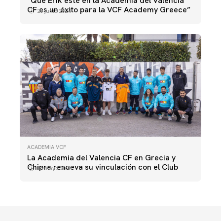
“Que Erik esté en la Academia del Valencia
CF es un éxito para la VCF Academy Greece”
25 junio 2024
ACADEMIA VCF
La Academia del Valencia CF en Grecia y
Chipre renueva su vinculación con el Club
16 mayo 2024