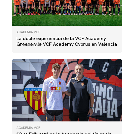
ACADEMIA VCF
La doble experiencia de la VCF Academy
Greece y la VCF Academy Cyprus en Valencia
10 abril 2025
ACADEMIA VCF