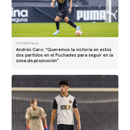
VCF MESTALLA
Andrés Caro: “Queremos la victoria en estos
dos partidos en el Puchades para seguir en la
zona de promoción”
27 febrero 2025