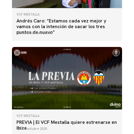
VCF MESTALLA
Andrés Caro: “Estamos cada vez mejor y
vamos con la intención de sacar los tres
puntos de nuevo”
12 diciembre 2025
VCF MESTALLA
PREVIA | El VCF Mestalla quiere estrenarse en
Ibiza
18 octubre 2025