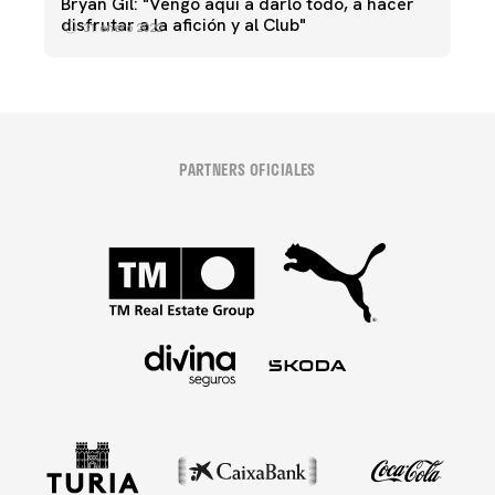
Bryan Gil: "Vengo aquí a darlo todo, a hacer
disfrutar a la afición y al Club"
31 enero 2022
PARTNERS OFICIALES