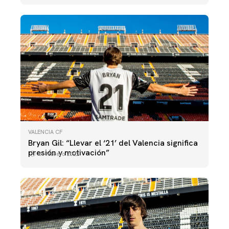
VALENCIA CF
Bryan Gil: “Llevar el ‘21’ del Valencia significa
presión y motivación”
01 febrero 2022