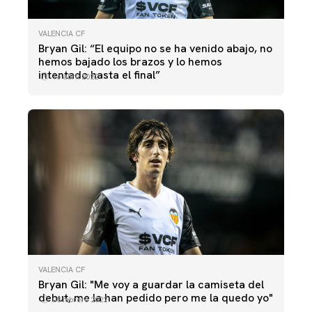
VALENCIA CF
Bryan Gil: “El equipo no se ha venido abajo, no
hemos bajado los brazos y lo hemos
intentado hasta el final”
16 abril 2022
VALENCIA CF
Bryan Gil: "Me voy a guardar la camiseta del
debut, me la han pedido pero me la quedo yo"
03 febrero 2022