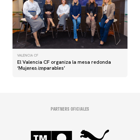
VALENCIA CF
El Valencia CF organiza la mesa redonda
‘Mujeres imparables’
22 enero 2024
PARTNERS OFICIALES