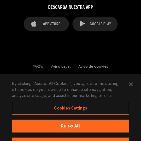
DESCARGA NUESTRA APP
FAQ's
Aviso Legal
Aviso de cookies
Cookies Settings
Contactos
Prensa
By clicking “Accept All Cookies”, you agree to the storing
of cookies on your device to enhance site navigation,
Ley Transparencia
Política de Privacidad
analyze site usage, and assist in our marketing efforts.
Accesibilidad
Cookies Settings
Reject All
Ninguna parte de esta página puede ser reproducida sin el permiso del Valencia
CF © 2026 Valencia CF.