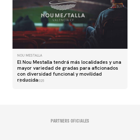
NOU MESTALLA
El Nou Mestalla tendrá más localidades y una
mayor variedad de gradas para aficionados
con diversidad funcional y movilidad
reducida
08 abril 2025
PARTNERS OFICIALES