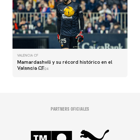
VALENCIA CF
Mamardashvili y su récord histórico en el
Valencia CF
08 febrero 2024
PARTNERS OFICIALES