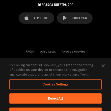
DESCARGA NUESTRA APP
FAQ's
Aviso Legal
Aviso de cookies
Cookies Settings
Contactos
Prensa
By clicking “Accept All Cookies”, you agree to the storing
of cookies on your device to enhance site navigation,
Ley Transparencia
Política de Privacidad
analyze site usage, and assist in our marketing efforts.
Accesibilidad
Cookies Settings
Reject All
Ninguna parte de esta página puede ser reproducida sin el permiso del Valencia
CF © 2026 Valencia CF.