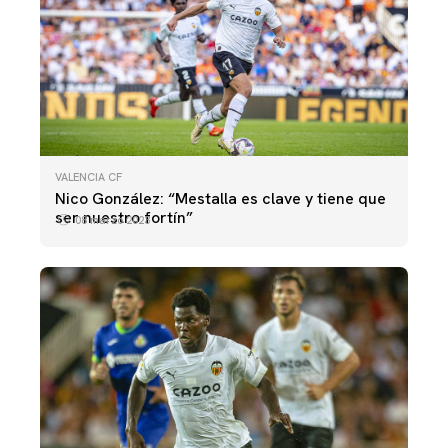
VALENCIA CF
Nico González: “Mestalla es clave y tiene que
ser nuestro fortín”
08 marzo 2023