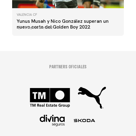
VALENCIA CF
Yunus Musah y Nico González superan un
nuevo corte del Golden Boy 2022
16 septiembre 2022
PARTNERS OFICIALES