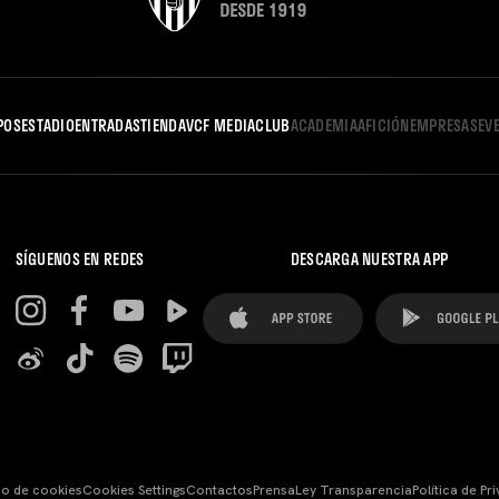
POS
ESTADIO
ENTRADAS
TIENDA
VCF MEDIA
CLUB
ACADEMIA
AFICIÓN
EMPRESAS
EV
SÍGUENOS EN REDES
DESCARGA NUESTRA APP
so de cookies
Cookies Settings
Contactos
Prensa
Ley Transparencia
Política de Pr