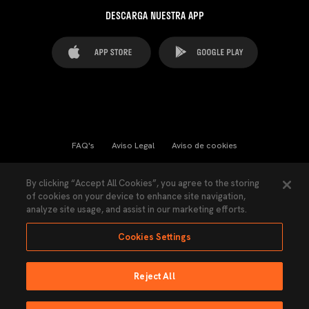
DESCARGA NUESTRA APP
FAQ's
Aviso Legal
Aviso de cookies
Cookies Settings
Contactos
Prensa
By clicking “Accept All Cookies”, you agree to the storing
of cookies on your device to enhance site navigation,
Ley Transparencia
Política de Privacidad
analyze site usage, and assist in our marketing efforts.
Accesibilidad
Cookies Settings
Reject All
Ninguna parte de esta página puede ser reproducida sin el permiso del Valencia
CF © 2026 Valencia CF.