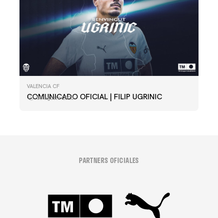
VALENCIA CF
COMUNICADO OFICIAL | FILIP UGRINIC
08 agosto 2025
PARTNERS OFICIALES