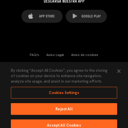
DESCARGA NUESTRA APP
FAQ's
Aviso Legal
Aviso de cookies
Cookies Settings
Contactos
Prensa
By clicking “Accept All Cookies”, you agree to the storing
of cookies on your device to enhance site navigation,
Ley Transparencia
Política de Privacidad
analyze site usage, and assist in our marketing efforts.
Accesibilidad
Cookies Settings
Reject All
Ninguna parte de esta página puede ser reproducida sin el permiso del Valencia
CF © 2026 Valencia CF.
Accept All Cookies