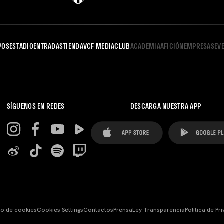
POS
ESTADIO
ENTRADAS
TIENDA
VCF MEDIA
CLUB
ACADEMIA
AFICIÓN
EMPRESAS
EV
SÍGUENOS EN REDES
DESCARGA NUESTRA APP
so de cookies
Cookies Settings
Contactos
Prensa
Ley Transparencia
Política de Pr