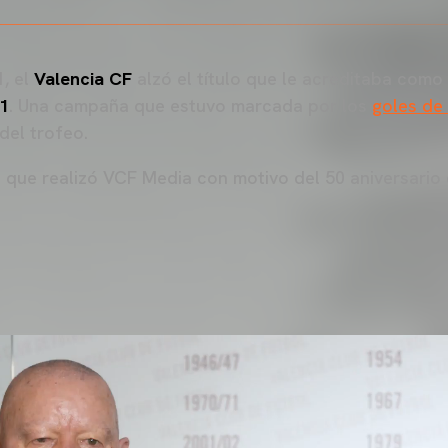
1, el
Valencia CF
alzó el título que le acreditaba como
1
. Una campaña que estuvo marcada por los
goles de
del trofeo.
 que realizó VCF Media con motivo del 50 aniversari