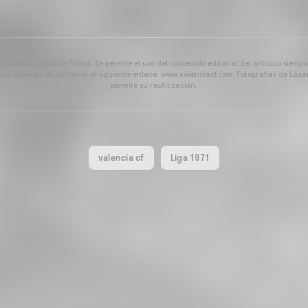
 Valencia Club de Fútbol. Se permite el uso del contenido editorial del artículo siem
ente, además de contener el siguiente enlace: www.valenciacf.com. Fotografías de Lázar
permite su reutilización.
valencia cf
Liga 1971