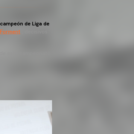
campeón de Liga de
 Forment
, decisivos
o de este campeonato