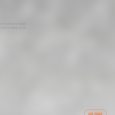
pre y cuando se haga
o de la Peña, no se
VER TODAS