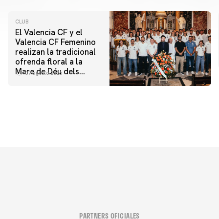
CLUB
El Valencia CF y el
Valencia CF Femenino
realizan la tradicional
ofrenda floral a la
Mare de Déu dels
07 agosto 2026
Desamparats
PARTNERS OFICIALES