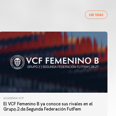
VER TODAS
ACADEMIA VCF
El VCF Femenino B ya conoce sus rivales en el
Grupo 2 de Segunda Federación FutFem
07 agosto 2026