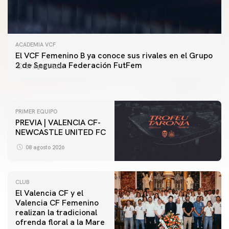
ACADEMIA VCF
PRIMER EQUIPO
El VCF Femenino B ya conoce sus rivales en el Grupo
ENTRENAMIENTO DEL VALENCIA CF 7/8/2026
2 de Segunda Federación FutFem
07 agosto 2026
07 agosto 2026
PRIMER EQUIPO
PREVIA | VALENCIA CF-
NEWCASTLE UNITED FC
08 agosto 2026
CLUB
El Valencia CF y el
Valencia CF Femenino
realizan la tradicional
ofrenda floral a la Mare