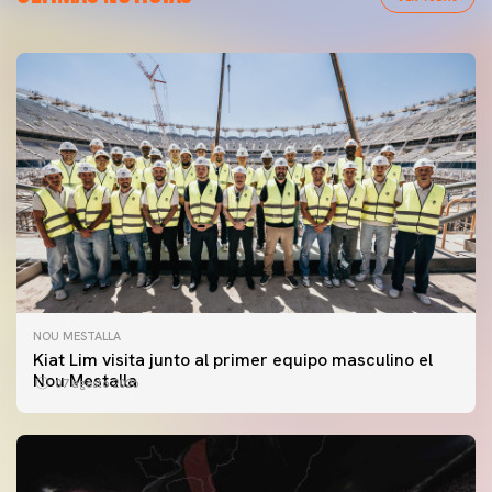
NOU MESTALLA
Kiat Lim visita junto al primer equipo masculino el
Nou Mestalla
07 agosto 2026