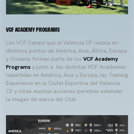
VCF ACADEMY PROGRAMS
Los VCF Camps que el Valencia CF realiza en
distintos puntos de América, Asia, África, Europa
y Oceanía forman parte de los
VCF Academy
Programs
y junto a las distintas VCF Academies
repartidas en América, Asia y Europa, las Training
Experience en la Ciutat Esportiva del Valencia
CF y otras muchas acciones permiten extender
la imagen de marca del Club