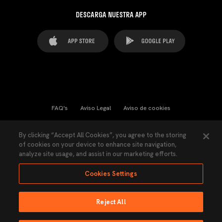
DESCARGA NUESTRA APP
FAQ's
Aviso Legal
Aviso de cookies
Cookies Settings
Contactos
Prensa
By clicking “Accept All Cookies”, you agree to the storing
of cookies on your device to enhance site navigation,
Ley Transparencia
Política de Privacidad
analyze site usage, and assist in our marketing efforts.
Accesibilidad
Cookies Settings
Reject All
Ninguna parte de esta página puede ser reproducida sin el permiso del Valencia