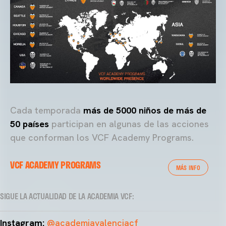
Cada temporada
más de 5000 niños de más de
50 países
participan en algunas de las acciones
que conforman los VCF Academy Programs.
VCF ACADEMY PROGRAMS
MÁS INFO
SIGUE LA ACTUALIDAD DE LA ACADEMIA VCF:
Instagram:
@academiavalenciacf