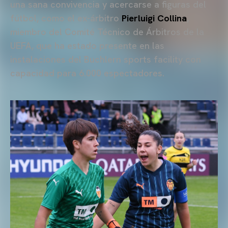
una sana convivencia y acercarse a figuras del
fútbol, como el ex-árbitro
Pierluigi Collina
,
miembro del Comité Técnico de Árbitros de la
UEFA, que ha estado presente en las
instalaciones del
Buchlern sports facility con
capacidad para 6.000 espectadores
.