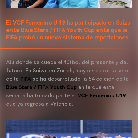
El VCF Femenino U 19 ha participado en Suiza
en la Blue Stars / FIFA Youth Cup en la que la
FIFA probó un nuevo sistema de repeticiones
Allí donde se cuece el fútbol del presente y del
futuro. En Suiza, en Zurich, muy cerca de la sede
de la
FIFA
se ha desarrollado la 84 edición de la
Blue Stars / FIFA Youth Cup
en la que esta
semana ha tomado parte el
VCF Femenino U19
que ya regresa a Valencia.