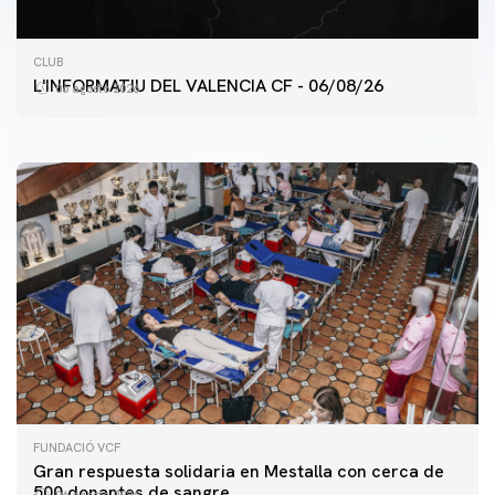
PRIMER EQUIPO
CLUB
ENTRENAMIENTO DEL VALENCIA CF 6/8/2026
L'INFORMATIU DEL VALENCIA CF - 06/08/26
06 agosto 2026
06 agosto 2026
FUNDACIÓ VCF
Gran respuesta solidaria en Mestalla con cerca de
500 donantes de sangre
06 agosto 2026