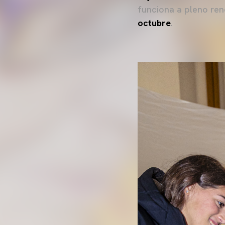
funciona a pleno ren
octubre
.