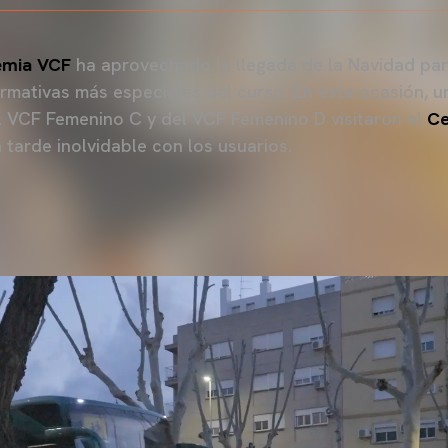
emia VCF
ha aprovechado la llegada de la Navidad par
ormativas más especiales del curso. En esta ocasión, 
l VCF Femenino C y del VCF Femenino D visitaron el
Ce
 tarde inolvidable con los usuarios.