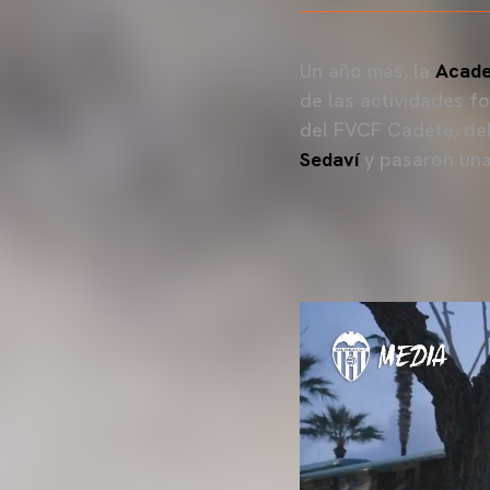
Un año más, la
Acad
de las actividades f
del FVCF Cadete, de
Sedaví
y pasaron una