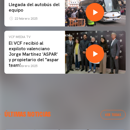
Llegada del autobús del
equipo
22 febrero 2025
VCF MEDIA TV
El VCF recibió al
expiloto valenciano
Jorge Martínez 'ASPAR'
y propietario del ''aspar
team'
09 febrero 2025
ÚLTIMAS NOTICIAS
VER TODAS