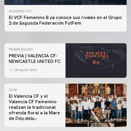
ACADEMIA VCF
PRIMER EQUIPO
El VCF Femenino B ya conoce sus rivales en el Grupo
ENTRENAMIENTO DEL VALENCIA CF 7/8/2026
2 de Segunda Federación FutFem
07 agosto 2026
07 agosto 2026
PRIMER EQUIPO
PREVIA | VALENCIA CF-
NEWCASTLE UNITED FC
08 agosto 2026
CLUB
El Valencia CF y el
Valencia CF Femenino
realizan la tradicional
ofrenda floral a la Mare
de Déu dels
07 agosto 2026
Desamparats