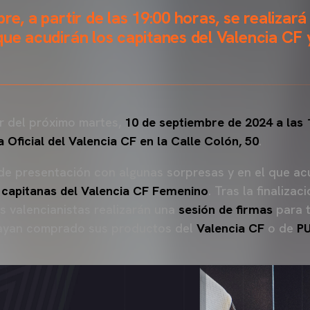
re, a partir de las 19:00 horas, se realizar
que acudirán los capitanes del Valencia CF
ir del próximo martes,
10 de septiembre de 2024 a las 
 Oficial del Valencia CF en la Calle Colón, 50
.
 de presentación con algunas sorpresas y en el que ac
s
capitanas del Valencia CF Femenino
. Tras la finalizac
s valencianistas realizarán una
sesión de firmas
para 
hayan comprado sus productos del
Valencia CF
o de
P