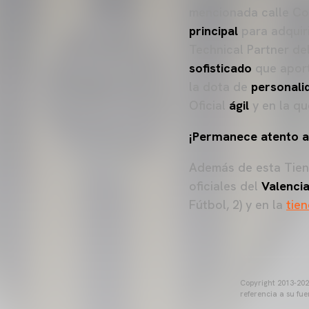
mencionada calle Col
principal
para adquiri
Technical Partner de
sofisticado
que aport
la dota de
personali
Oficial
ágil
y en la qu
¡Permanece atento a
Además de esta Tien
oficiales del
Valenci
Fútbol, 2) y en la
tie
Copyright 2013-2025
referencia a su fu