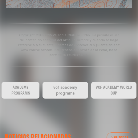
Copyright 2013-2025 Valencia Club de Fútbol. Se permite el uso
del contenido editorial del artículo siempre y cuando se haga
referencia a su fuente, además de contener el siguiente enlace:
www.valenciacf.com. Fotografías de Lázaro de la Peña, no se
permite su reutilización.
ACADEMY
vcf academy
VCF ACADEMY WORLD
PROGRAMS
programs
CUP
NOTICIAS RELACIONADAS
VER TODAS