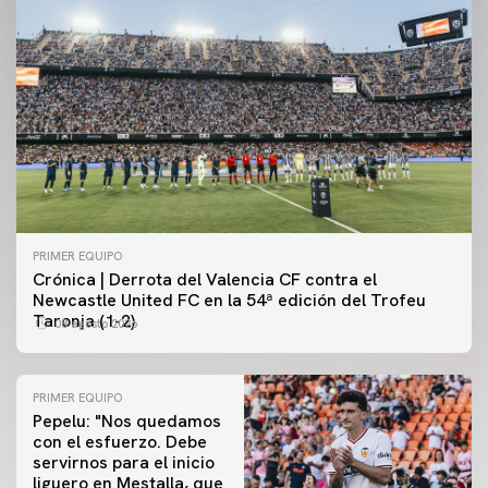
PRIMER EQUIPO
Crónica | Derrota del Valencia CF contra el
Newcastle United FC en la 54ª edición del Trofeu
Taronja (1-2)
08 agosto 2026
PRIMER EQUIPO
Pepelu: "Nos quedamos
con el esfuerzo. Debe
servirnos para el inicio
PRIMER EQUIPO
liguero en Mestalla, que