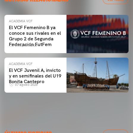
ACADEMIA VCF
El VCF Femenino B ya
conoce sus rivales en el
Grupo 2 de Segunda
Federación FutFem
07 agosto 2026
ACADEMIA VCF
El VCF Juvenil A, invicto
y en semifinales del U19
Bonita Cantepro
07 agosto 2026
PRIMER EQUIPO
GALERÍA | VALENCIA CF - NEWCASTLE UNITED FC