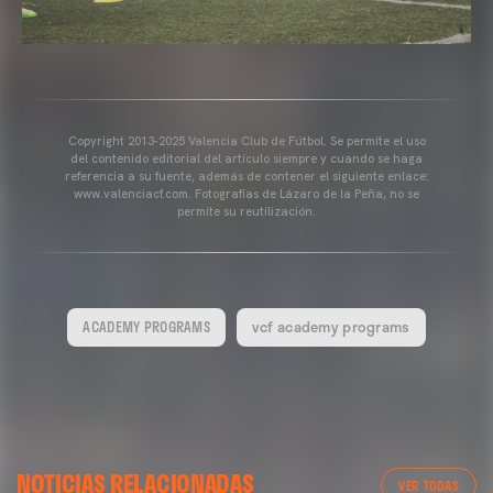
Copyright 2013-2025 Valencia Club de Fútbol. Se permite el uso
del contenido editorial del artículo siempre y cuando se haga
referencia a su fuente, además de contener el siguiente enlace:
www.valenciacf.com. Fotografías de Lázaro de la Peña, no se
permite su reutilización.
ACADEMY PROGRAMS
vcf academy programs
NOTICIAS RELACIONADAS
VER TODAS