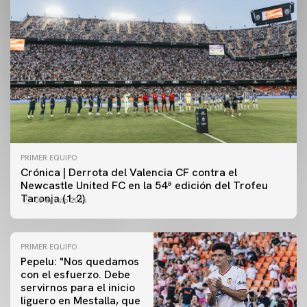
PRIMER EQUIPO
Crónica | Derrota del Valencia CF contra el
Newcastle United FC en la 54ª edición del Trofeu
Taronja (1-2)
08 agosto 2026
PRIMER EQUIPO
Pepelu: "Nos quedamos
con el esfuerzo. Debe
servirnos para el inicio
PRIMER EQUIPO
liguero en Mestalla, que