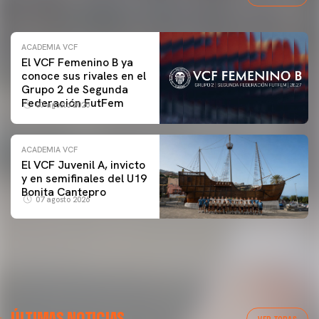
ACADEMIA VCF
El VCF Femenino B ya
conoce sus rivales en el
Grupo 2 de Segunda
Federación FutFem
07 agosto 2026
ACADEMIA VCF
El VCF Juvenil A, invicto
y en semifinales del U19
Bonita Cantepro
07 agosto 2026
PRIMER EQUIPO
GALERÍA | VALENCIA CF - NEWCASTLE UNITED FC
ÚLTIMAS NOTICIAS
54ª EDICIÓN TROFEU TARONJA