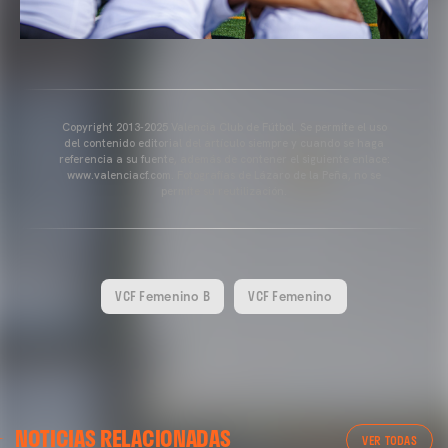
Copyright 2013-2025 Valencia Club de Fútbol. Se permite el uso
del contenido editorial del artículo siempre y cuando se haga
referencia a su fuente, además de contener el siguiente enlace:
www.valenciacf.com. Fotografías de Lázaro de la Peña, no se
permite su reutilización.
VCF Femenino B
VCF Femenino
NOTICIAS RELACIONADAS
VER TODAS