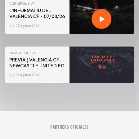
VCF MEDIA LIVE
L'INFORMATIU DEL
VALENCIA CF - 07/08/26
PRIMER EQUIPO
ENTRENAMIENTO DEL VALENCIA CF 7/8/2026
07 agosto 2026
07 agosto 2026
PRIMER EQUIPO
PREVIA | VALENCIA CF-
NEWCASTLE UNITED FC
08 agosto 2026
PARTNERS OFICIALES