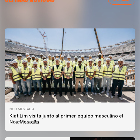
MESTALLA 📍
08 agosto 2026
08 agosto 2026
NOU MESTALLA
Kiat Lim visita junto al primer equipo masculino el
Nou Mestalla
07 agosto 2026