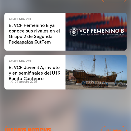
ACADEMIA VCF
El VCF Femenino B ya
conoce sus rivales en el
Grupo 2 de Segunda
Federación FutFem
07 agosto 2026
ACADEMIA VCF
El VCF Juvenil A, invicto
y en semifinales del U19
Bonita Cantepro
07 agosto 2026
PRIMER EQUIPO
ÚLTIMAS NOTICIAS
Las fotos del Valencia CF-Newcastle United FC
PRIMER EQUIPO
VER TODAS