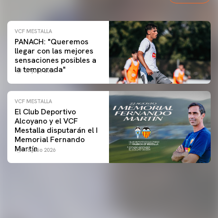
VCF MESTALLA
PANACH: "Queremos
llegar con las mejores
sensaciones posibles a
la temporada"
27 julio 2026
VCF MESTALLA
El Club Deportivo
Alcoyano y el VCF
Mestalla disputarán el I
Memorial Fernando
Martín
16 julio 2026