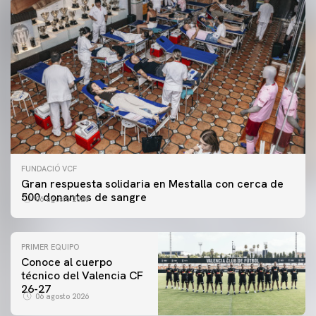
FUNDACIÓ VCF
Gran respuesta solidaria en Mestalla con cerca de
500 donantes de sangre
06 agosto 2026
PRIMER EQUIPO
Conoce al cuerpo
técnico del Valencia CF
26-27
06 agosto 2026