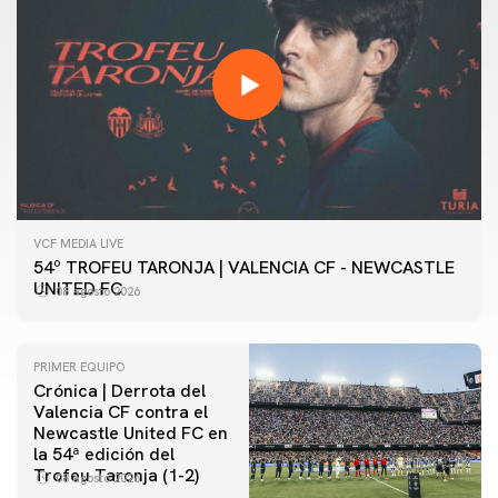
VCF MEDIA LIVE
54º TROFEU TARONJA | VALENCIA CF - NEWCASTLE
UNITED FC
08 agosto 2026
PRIMER EQUIPO
Crónica | Derrota del
Valencia CF contra el
Newcastle United FC en
la 54ª edición del
Trofeu Taronja (1-2)
08 agosto 2026