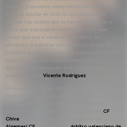
fútbol… y nosotros como institución vamos a
intentar ayudar en todo lo que sea posible
porque hay clubes que lo han perdido todo y
niños que empezaban a entrenar hoy o que
tienen que irse a campos de pueblos de
alrededor a entrenar con la dificultad que ello
conlleva que han perdido sus padres los coches,
negocios… y como Club estamos a su
disposición para ayudar en todo lo que sea
posible”, indica
Vicente Rodríguez
.
En la gala del sorteo de la Copa, Vicente ha
hecho entrega de una camiseta personalizada
con el lema ‘Amunt Valencians’ a Domingo
Rodríguez -entrenador y coordinador del
CF
Chiva
-, Bernardo José Dolz -tesorero del
Algemesí CF
-, Javier Giner -
árbitro valenciano de