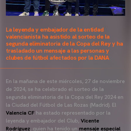
La leyenda y embajador de la entidad
valencianista ha asistido al sorteo de la
segunda eliminatoria de la Copa del Rey y ha
trasladado un mensaje a las personas y
clubes de fútbol afectados por la DANA
En la mañana de este miércoles, 27 de noviembre
de 2024, se ha celebrado el sorteo de la
segunda eliminatoria de la Copa del Rey 2024 en
la Ciudad del Fútbol de Las Rozas (Madrid). El
Valencia CF
ha estado representado por la
leyenda y embajador del Club,
Vicente
Rodríguez
, quien ha tenido un
mensaje especial