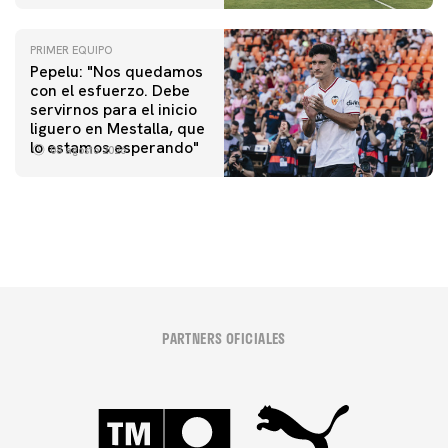
PRIMER EQUIPO
Pepelu: "Nos quedamos
con el esfuerzo. Debe
servirnos para el inicio
PRIMER EQUIPO
liguero en Mestalla, que
Las fotos del Valencia CF-Newcastle United FC
lo estamos esperando"
08 agosto 2026
08 agosto 2026
PARTNERS OFICIALES