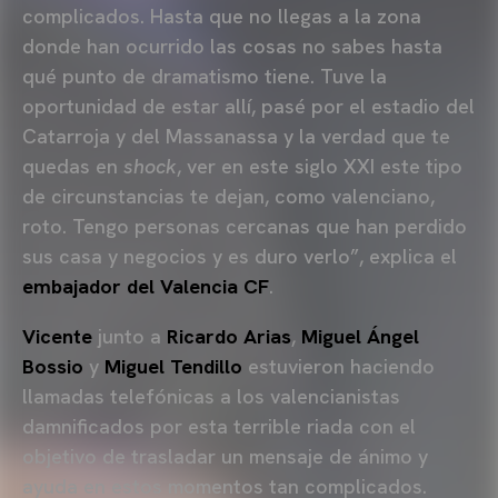
complicados. Hasta que no llegas a la zona
donde han ocurrido las cosas no sabes hasta
qué punto de dramatismo tiene. Tuve la
oportunidad de estar allí, pasé por el estadio del
Catarroja y del Massanassa y la verdad que te
quedas en
shock
, ver en este siglo XXI este tipo
de circunstancias te dejan, como valenciano,
roto. Tengo personas cercanas que han perdido
sus casa y negocios y es duro verlo”, explica el
embajador del Valencia CF
.
Vicente
junto a
Ricardo Arias
,
Miguel Ángel
Bossio
y
Miguel Tendillo
estuvieron haciendo
llamadas telefónicas a los valencianistas
damnificados por esta terrible riada con el
objetivo de trasladar un mensaje de ánimo y
ayuda en estos momentos tan complicados.