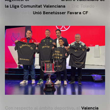
la Lliga Comunitat Valenciana
- y Eric Toledo -
jugador de la
Unió Benetússer Favara CF
-.
Con respecto al ámbito deportivo, el
Valencia