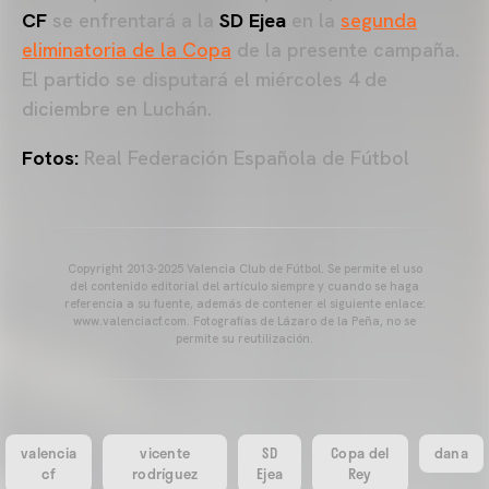
CF
se enfrentará a la
SD Ejea
en la
segunda
eliminatoria de la Copa
de la presente campaña.
El partido se disputará el miércoles 4 de
diciembre en Luchán.
Fotos:
Real Federación Española de Fútbol
Copyright 2013-2025 Valencia Club de Fútbol. Se permite el uso
del contenido editorial del artículo siempre y cuando se haga
referencia a su fuente, además de contener el siguiente enlace:
www.valenciacf.com. Fotografías de Lázaro de la Peña, no se
permite su reutilización.
valencia
vicente
SD
Copa del
dana
cf
rodríguez
Ejea
Rey