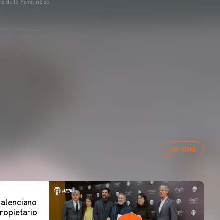
o de la Peña, no se
VER TODAS
 valenciano
ropietario