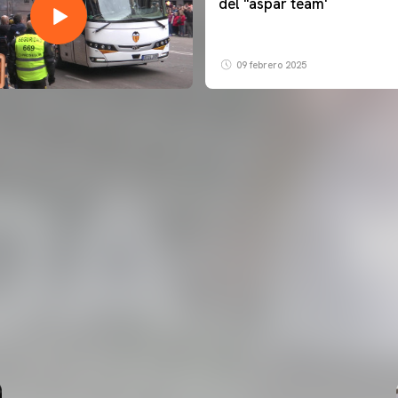
del ''aspar team'
09 febrero 2025
PRIMER EQUIPO
ENTRENAMIENTO DEL VALENCIA CF 6/8/2026
06 agosto 2026