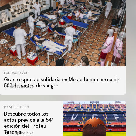
FUNDACIÓ VCF
Gran respuesta solidaria en Mestalla con cerca de
500 donantes de sangre
06 agosto 2026
PRIMER EQUIPO
Descubre todos los
actos previos a la 54ª
edición del Trofeu
Taronja
06 agosto 2026