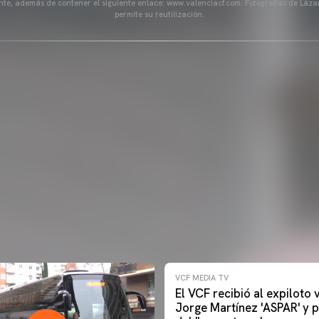
ente, además de contener el siguiente enlace: www.valenciacf.com. Fotografías de Lázar
permite su reutilización.
VCF MEDIA TV
El VCF recibió al expiloto
Jorge Martínez 'ASPAR' y p