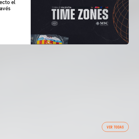
ecto el
lavés
VER TODAS