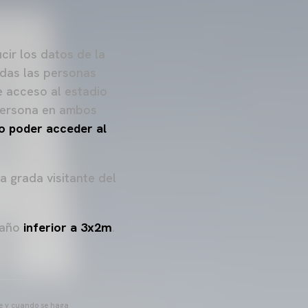
cir los datos de la
adas las personas
e acceso al estadio
 persona en ambos
o poder acceder al
a grada visitante del
maño
inferior a 3x2m
.
pre y cuando se haga