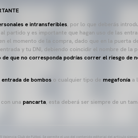
RTANTE
ersonales e intransferibles
, por lo que deberás introdu
al partido y es importante que hagan uso de las entr
en el momento de la compra, dado que en la puerta d
entrada y tu DNI, debiendo coincidir el nombre de la
 de que no corresponda podrías correr el riesgo de n
la entrada de bombos
o cualquier tipo de
megafonía
a l
o con una
pancarta
, esta deberá ser siempre de un ta
 Valencia Club de Fútbol. Se permite el uso del contenido editorial del artículo siem