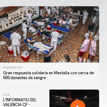
FUNDACIÓ VCF
Gran respuesta solidaria en Mestalla con cerca de
500 donantes de sangre
06 agosto 2026
CLUB
L'INFORMATIU DEL
VALENCIA CF -