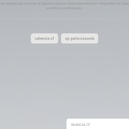
ente, además de contener el siguiente enlace: www.valenciacf.com. Fotografías de Lázar
permite su reutilización.
valencia cf
cp parla escuela
VALENCIA CF