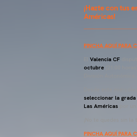
¡Hazte con tus e
Américas!
PINCHA AQUÍ PARA
El
Valencia CF
disput
octubre
(21:00 horas
División Autonómica 
Desde este miércoles
seleccionar la grada
Las Américas
por un
¡No te quedes sin la 
PINCHA AQUÍ PARA