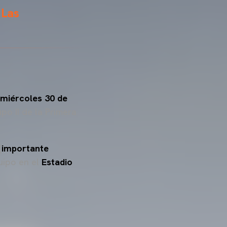
 Las
miércoles 30 de
po II de la Primera
(
importante
uipo en el
Estadio