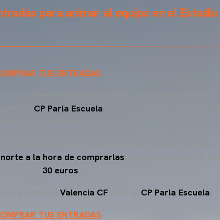
ntradas para animar al equipo en el Estadio
 COMPRAR TUS ENTRADAS
ará la primera eliminatoria de la Copa del Rey 2024 el
) ante el
CP Parla Escuela
, equipo perteneciente al Gru
Aficionado de Madrid.
 ya puedes adquirir tus entradas de público visitante 
 norte a la hora de comprarlas
) para acompañar al eq
 precio de
30 euros
.
tuya y anima al
Valencia CF
ante el
CP Parla Escuela
!
 COMPRAR TUS ENTRADAS