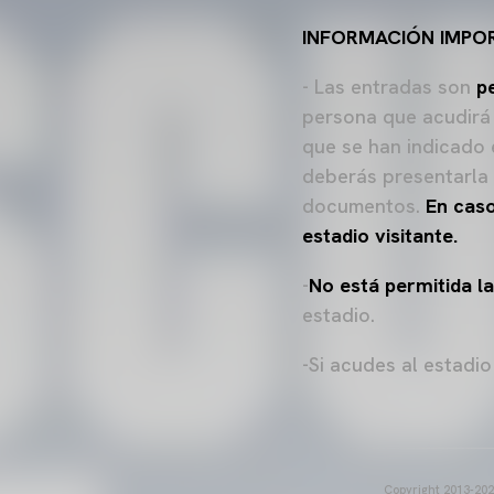
INFORMACIÓN IMPO
- Las entradas son
p
persona que acudirá 
que se han indicado 
deberás presentarla 
documentos.
En caso
estadio visitante.
-
No
está permitida 
estadio.
-Si acudes al estadi
Copyright 2013-2025