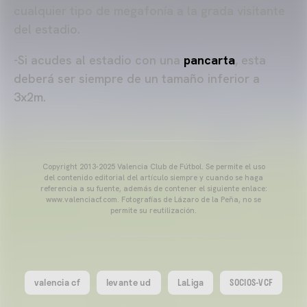
cualquier tipo de megafonía a la grada visitante
del estadio.
-Si acudes al estadio con una
pancarta
, esta
deberá ser siempre de un tamaño inferior a
3x2m.
Copyright 2013-2025 Valencia Club de Fútbol. Se permite el uso
del contenido editorial del artículo siempre y cuando se haga
referencia a su fuente, además de contener el siguiente enlace:
www.valenciacf.com. Fotografías de Lázaro de la Peña, no se
permite su reutilización.
valencia cf
levante ud
LaLiga
SOCIOS-VCF