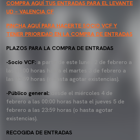
COMPRA AQUÍ TUS ENTRADAS PARA EL LEVANTE
UD – VALENCIA CF
PINCHA AQUÍ PARA HACERTE SOCIO VCF Y
TENER PRIORIDAD EN LA COMPRA DE ENTRADAS
PLAZOS PARA LA COMPRA DE ENTRADAS
-Socio VCF:
a partir de este lunes 2 de febrero a
las 10:00 horas hasta el martes 3 de febrero a
las 23:59 horas (o hasta agotar existencias).
-Público general:
desde el miércoles 4 de
febrero a las 00:00 horas hasta el jueves 5 de
febrero a las 23:59 horas (o hasta agotar
existencias).
RECOGIDA DE ENTRADAS