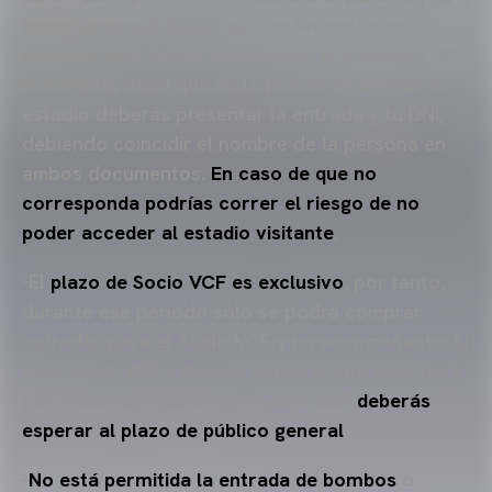
importante que hagan uso de las entradas
aquellos que se han indicado en el momento de
la compra, dado que en la puerta de acceso al
estadio deberás presentar la entrada y tu DNI,
debiendo coincidir el nombre de la persona en
ambos documentos.
En caso de que no
corresponda podrías correr el riesgo de no
poder acceder al estadio visitante
.
-El
plazo de Socio VCF es exclusivo
, por tanto,
durante ese periodo solo se podrá comprar
entradas para el Socio VCF y un acompañante. Si
eres Socio VCF y deseas comprar entradas para
dos personas que no son Socio VCF
deberás
esperar al plazo de público general
.
-
No está permitida la entrada de bombos
o