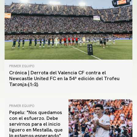
PRIMER EQUIPO
Crónica | Derrota del Valencia CF contra el
Newcastle United FC en la 54ª edición del Trofeu
Taronja (1-2)
08 agosto 2026
PRIMER EQUIPO
Pepelu: "Nos quedamos
con el esfuerzo. Debe
servirnos para el inicio
PRIMER EQUIPO
liguero en Mestalla, que
Las fotos del Valencia CF-Newcastle United FC
PRIMER EQUIPO
lo estamos esperando"
08 agosto 2026