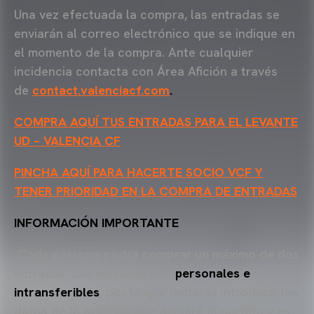
Una vez efectuada la compra, las entradas se
enviarán al correo electrónico que se indique en
el momento de la compra. Ante cualquier
incidencia contacta con Área Afición a través
de
contact.valenciacf.com
.
COMPRA AQUÍ TUS ENTRADAS PARA EL LEVANTE
UD – VALENCIA CF
PINCHA AQUÍ PARA HACERTE SOCIO VCF Y
TENER PRIORIDAD EN LA COMPRA DE ENTRADAS
INFORMACIÓN IMPORTANTE
-Cada persona podrá comprar un máximo de dos
entradas. Las entradas son
personales e
intransferibles
, por lo que deberás introducir los
datos de la persona que acudirá al partido y es