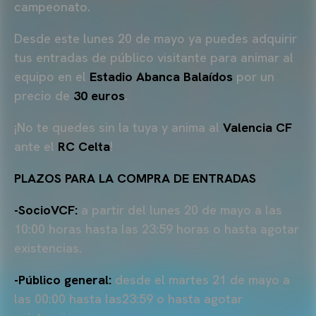
campeonato.
Desde este lunes 20 de mayo ya puedes adquirir
tus entradas de público visitante para animar al
equipo en el
Estadio
Abanca Balaídos
por un
precio de
30 euros
.
¡No te quedes sin la tuya y anima al
Valencia CF
ante el
RC Celta
!
PLAZOS PARA LA COMPRA DE ENTRADAS
-SocioVCF:
a partir del lunes 20 de mayo a las
10:00 horas hasta las 23:59 horas o hasta agotar
existencias.
-Público general:
desde el martes 21 de mayo a
las 00:00 hasta las23:59 o hasta agotar