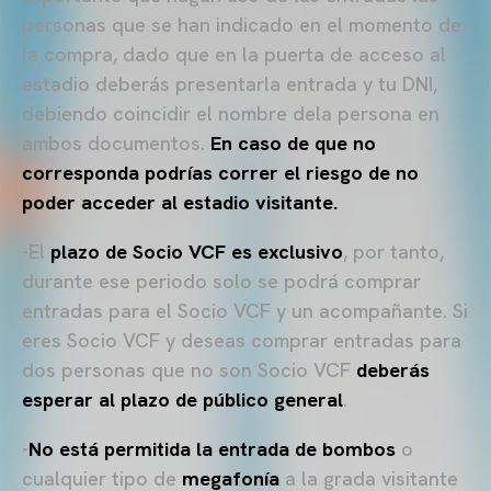
personas que se han indicado en el momento de
la compra, dado que en la puerta de acceso al
estadio deberás presentarla entrada y tu DNI,
debiendo coincidir el nombre dela persona en
ambos documentos.
En caso de que no
corresponda podrías correr el riesgo de no
poder acceder al estadio visitante.
-El
plazo de Socio VCF es exclusivo
, por tanto,
durante ese periodo solo se podrá comprar
entradas para el Socio VCF y un acompañante. Si
eres Socio VCF y deseas comprar entradas para
dos personas que no son Socio VCF
deberás
esperar al plazo de público general
.
-
No
está permitida la entrada de bombos
o
cualquier tipo de
megafonía
a la grada visitante