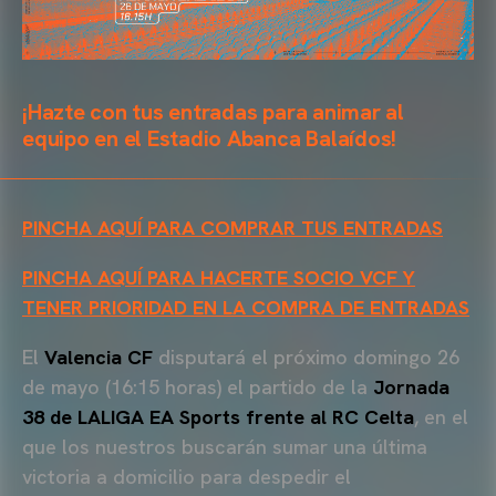
¡Hazte con tus entradas para animar al
equipo en el Estadio Abanca Balaídos!
PINCHA AQUÍ PARA COMPRAR TUS ENTRADAS
PINCHA AQUÍ PARA HACERTE SOCIO VCF Y
TENER PRIORIDAD EN LA COMPRA DE ENTRADAS
El
Valencia CF
disputará el próximo domingo 26
de mayo (16:15 horas) el partido de la
Jornada
38 de LALIGA EA Sports frente al RC Celta
, en el
que los nuestros buscarán sumar una última
victoria a domicilio para despedir el