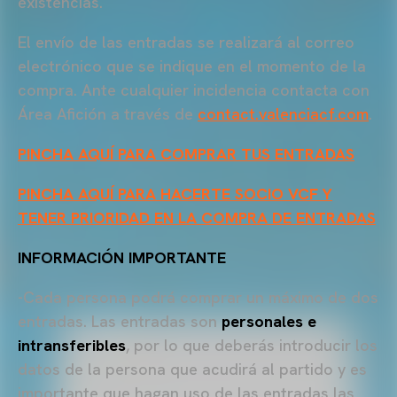
existencias.
El envío de las entradas se realizará al correo
electrónico que se indique en el momento de la
compra. Ante cualquier incidencia contacta con
Área Afición a través de
contact.valenciacf.com
.
PINCHA AQUÍ PARA COMPRAR TUS ENTRADAS
PINCHA AQUÍ PARA HACERTE SOCIO VCF Y
TENER PRIORIDAD EN LA COMPRA DE ENTRADAS
INFORMACIÓN IMPORTANTE
-Cada persona podrá comprar un máximo de dos
entradas. Las entradas son
personales e
intransferibles
, por lo que deberás introducir los
datos de la persona que acudirá al partido y es
importante que hagan uso de las entradas las