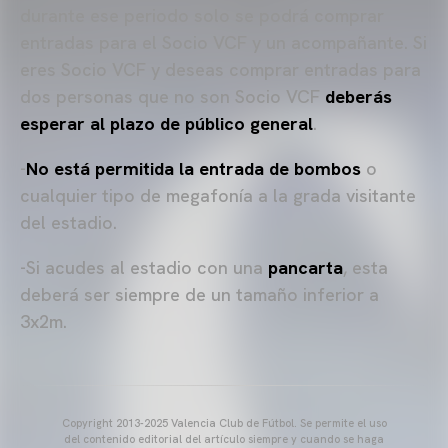
durante ese periodo solo se podrá comprar
entradas para el Socio VCF y un acompañante. Si
eres Socio VCF y deseas comprar entradas para
dos personas que no son Socio VCF
deberás
esperar al plazo de público general
.
-
No está permitida la entrada de bombos
o
cualquier tipo de megafonía a la grada visitante
del estadio.
-Si acudes al estadio con una
pancarta
, esta
deberá ser siempre de un tamaño inferior a
3x2m.
Copyright 2013-2025 Valencia Club de Fútbol. Se permite el uso
del contenido editorial del artículo siempre y cuando se haga