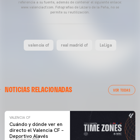
referencia a su fuente, además de contener el siguiente enlace:
www.valenciacf.com. Fotografías de Lázaro de la Peña, no se
permite su reutilización.
valencia cf
real madrid cf
LaLiga
VALENCIA CF
NOTICIAS RELACIONADAS
ENTRENAMIENTO DEL VALENCIA CF 04/03/26
VER TODAS
04 marzo 2026
VALENCIA CF
Cuándo y dónde ver en
directo el Valencia CF –
Deportivo Alavés
03 marzo 2026