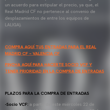
un acuerdo para estipular el precio, ya que, el
Real Madrid CF no pertenece al convenio de
desplazamientos de entre los equipos de
LALIGA).
COMPRA AQUÍ TUS ENTRADAS PARA EL REAL
MADRID CF – VALENCIA CF
PINCHA AQUÍ PARA HACERTE SOCIO VCF Y
TENER PRIORIDAD EN LA COMPRA DE ENTRADAS
PLAZOS PARA LA COMPRA DE ENTRADAS
-Socio VCF:
a partir de este miércoles 22 de