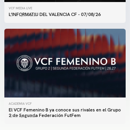
VCF MEDIA LIVE
L'INFORMATIU DEL VALENCIA CF - 07/08/26
07 agosto 2026
ACADEMIA VCF
PRIMER EQUIPO
El VCF Femenino B ya conoce sus rivales en el Grupo
ENTRENAMIENTO DEL VALENCIA CF 7/8/2026
2 de Segunda Federación FutFem
07 agosto 2026
07 agosto 2026