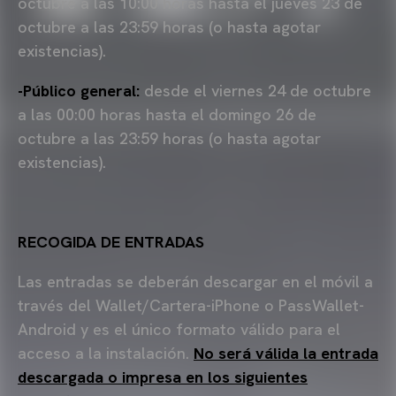
octubre a las 10:00 horas hasta el jueves 23 de
octubre a las 23:59 horas (o hasta agotar
existencias).
-Público general:
desde el viernes 24 de octubre
a las 00:00 horas hasta el domingo 26 de
octubre a las 23:59 horas (o hasta agotar
existencias).
RECOGIDA DE ENTRADAS
Las entradas se deberán descargar en el móvil a
través del Wallet/Cartera-iPhone o PassWallet-
Android y es el único formato válido para el
acceso a la instalación.
No será válida la entrada
descargada o impresa en los siguientes