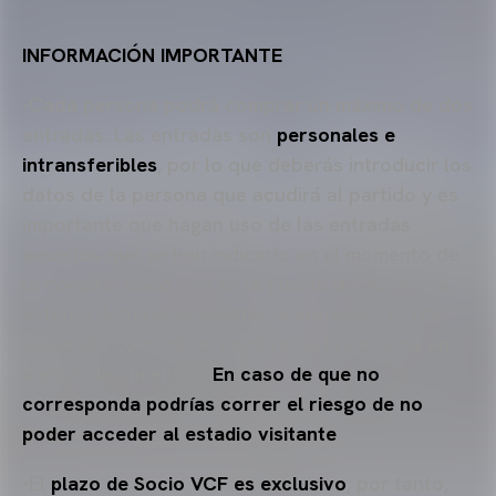
INFORMACIÓN IMPORTANTE
-Cada persona podrá comprar un máximo de dos
entradas. Las entradas son
personales e
intransferibles
, por lo que deberás introducir los
datos de la persona que acudirá al partido y es
importante que hagan uso de las entradas
aquellos que se han indicado en el momento de
la compra, dado que en la puerta de acceso al
estadio deberás presentar la entrada y tu DNI,
debiendo coincidir el nombre de la persona en
ambos documentos.
En caso de que no
corresponda podrías correr el riesgo de no
poder acceder al estadio visitante
.
-El
plazo de Socio VCF es exclusivo
, por tanto,