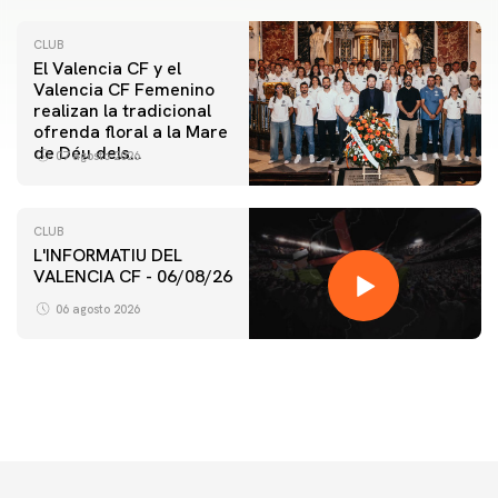
CLUB
El Valencia CF y el
Valencia CF Femenino
realizan la tradicional
ofrenda floral a la Mare
de Déu dels
07 agosto 2026
Desamparats
CLUB
L'INFORMATIU DEL
VALENCIA CF - 06/08/26
PRIMER EQUIPO
ENTRENAMIENTO DEL VALENCIA CF 6/8/2026
06 agosto 2026
06 agosto 2026