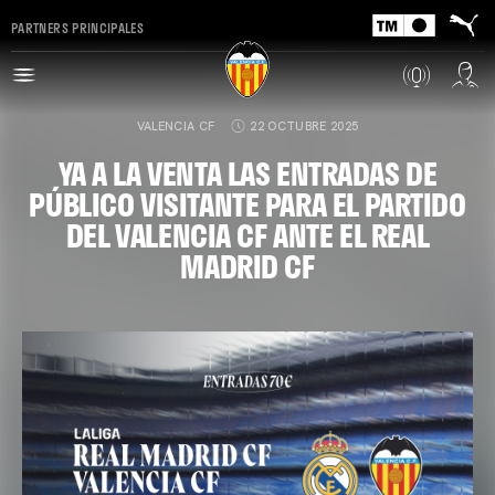
PARTNERS PRINCIPALES
VALENCIA CF
22 OCTUBRE 2025
YA A LA VENTA LAS ENTRADAS DE
PÚBLICO VISITANTE PARA EL PARTIDO
DEL VALENCIA CF ANTE EL REAL
MADRID CF