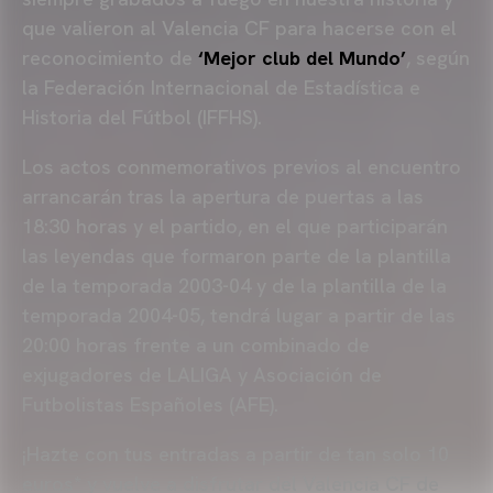
que valieron al Valencia CF para hacerse con el
reconocimiento de
‘Mejor club del Mundo’
, según
la Federación Internacional de Estadística e
Historia del Fútbol (IFFHS).
Los actos conmemorativos previos al encuentro
arrancarán tras la apertura de puertas a las
18:30 horas y el partido, en el que participarán
las leyendas que formaron parte de la plantilla
de la temporada 2003-04 y de la plantilla de la
temporada 2004-05, tendrá lugar a partir de las
20:00 horas frente a un combinado de
exjugadores de LALIGA y Asociación de
Futbolistas Españoles (AFE).
¡Hazte con tus entradas a partir de tan solo 10
euros* y vuelve a disfrutar del Valencia CF de