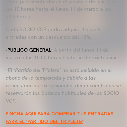
plazo preferente desde el jueves 7 de marzo a
las 10 horas hasta el lunes 11 de marzo a las
9:59 horas.
Cada SOCIO VCF podrá adquirir hasta 6
entradas con un descuento del 10%.
-PÚBLICO GENERAL:
A partir del lunes 11 de
marzo a las 10:00 horas hasta fin de existencias.
*El ‘Partido del Triplete’ no está incluido en el
abono de la temporada y debido a las
circunstancias excepcionales del encuentro no se
reservarán las butacas habituales de los SOCIO
VCF.
PINCHA AQUÍ PARA COMPRAR TUS ENTRADAS
PARA EL ‘PARTIDO DEL TRIPLETE’