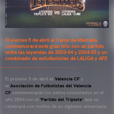
El viernes 5 de abril el Camp de Mestalla
conmemorará este gran hito con un partido
entre las leyendas de 2003-04 y 2004-05 y un
combinado de exfutbolistas de LALIGA y AFE
El próximo 5 de abril el
Valencia CF
y
la
Asociación de Futbolistas del Valencia
CF
conmemorarán los éxitos cosechados en el
año 2004 con el
‘Partido del Triplete’
que se
celebrará con
motivo de su vigésimo aniversario.