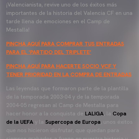
¡Valencianista, revive uno de los éxitos más
importantes de la historia del Valencia CF en una
tarde llena de emociones en el Camp de
Mestalla!
PINCHA AQUÍ PARA COMPRAR TUS ENTRADAS
PARA EL ‘PARTIDO DEL TRIPLETE’
PINCHA AQUÍ PARA HACERTE SOCIO VCF Y
TENER PRIORIDAD EN LA COMPRA DE ENTRADAS
Las leyendas que formaron parte de la plantilla
de la temporada 2003-04 y de la temporada
2004-05 regresan al Camp de Mestalla para
hacer honor a la conquista de
LALIGA
, la
Copa
de la UEFA
y la
Supercopa de Europa
, unos éxitos
que nos hicieron disfrutar, que quedan para
siempre grabados a fuego en nuestra historia y