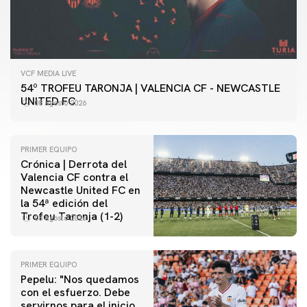
VCF MEDIA LIVE
54º TROFEU TARONJA | VALENCIA CF - NEWCASTLE
UNITED FC
08 agosto 2026
PRIMER EQUIPO
Crónica | Derrota del
Valencia CF contra el
Newcastle United FC en
la 54ª edición del
Trofeu Taronja (1-2)
08 agosto 2026
PRIMER EQUIPO
Pepelu: "Nos quedamos
con el esfuerzo. Debe
servirnos para el inicio