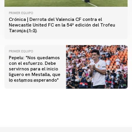
PRIMER EQUIPO
Crónica | Derrota del Valencia CF contra el
Newcastle United FC en la 54ª edición del Trofeu
Taronja (1-2)
08 agosto 2026
PRIMER EQUIPO
Pepelu: "Nos quedamos
con el esfuerzo. Debe
servirnos para el inicio
PRIMER EQUIPO
liguero en Mestalla, que
Las fotos del Valencia CF-Newcastle United FC
PRIMER EQUIPO
lo estamos esperando"
08 agosto 2026
MESTALLA 📍
08 agosto 2026
08 agosto 2026