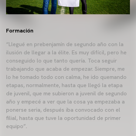
Formación
“Llegué en prebenjamín de segundo año con la
ilusión de llegar a la élite. Es muy difícil, pero he
conseguido lo que tanto quería. Toca seguir
trabajando que acaba de empezar. Siempre, me
lo he tomado todo con calma, he ido quemando
etapas, normalmente, hasta que llegó la etapa
de juvenil, que me subieron a juvenil de segundo
año y empecé a ver que la cosa ya empezaba a
ponerse seria, después iba convocado con el
filial, hasta que tuve la oportunidad de primer
equipo”.