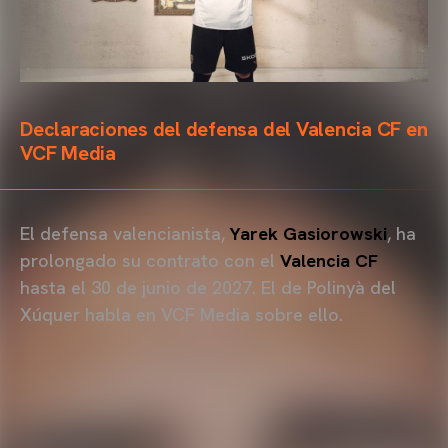
Declaraciones del defensa del Valencia CF en
VCF Media
El defensa valencianista,
Yarek Gasiorowski
, ha
prolongado su contrato con el
Valencia CF
hasta el 30 de junio de 2027. El de Polinyà del
Xúquer habla en VCF Media sobre ello.