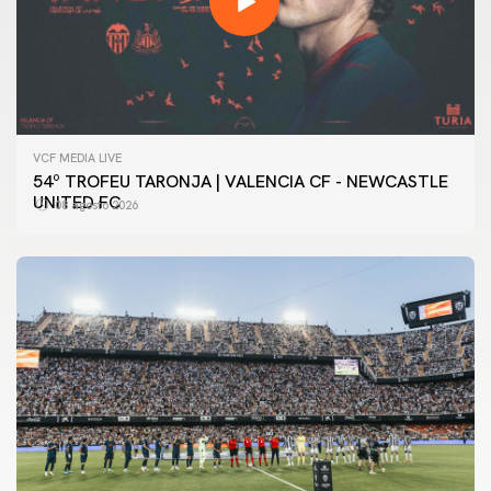
VCF MEDIA LIVE
54º TROFEU TARONJA | VALENCIA CF - NEWCASTLE
UNITED FC
08 agosto 2026