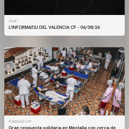
PRIMER EQUIPO
CLUB
ENTRENAMIENTO DEL VALENCIA CF 6/8/2026
L'INFORMATIU DEL VALENCIA CF - 06/08/26
06 agosto 2026
06 agosto 2026
FUNDACIÓ VCF
Gran respuesta solidaria en Mestalla con cerca de