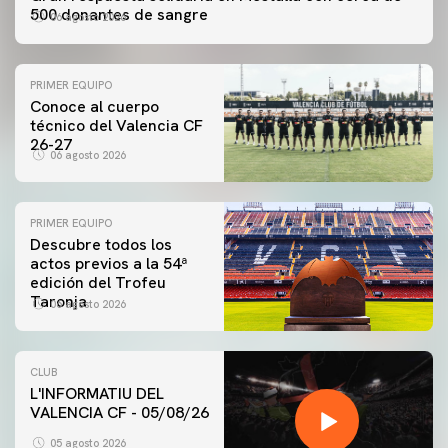
500 donantes de sangre
06 agosto 2026
PRIMER EQUIPO
Conoce al cuerpo
técnico del Valencia CF
26-27
06 agosto 2026
PRIMER EQUIPO
Descubre todos los
actos previos a la 54ª
edición del Trofeu
Taronja
06 agosto 2026
CLUB
L'INFORMATIU DEL
VALENCIA CF - 05/08/26
05 agosto 2026