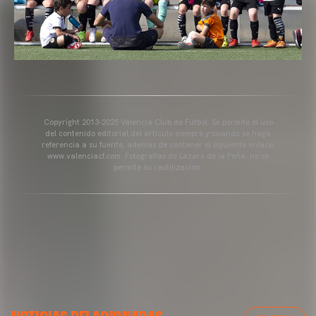
Copyright 2013-2025 Valencia Club de Fútbol. Se permite el uso
del contenido editorial del artículo siempre y cuando se haga
referencia a su fuente, además de contener el siguiente enlace:
www.valenciacf.com. Fotografías de Lázaro de la Peña, no se
permite su reutilización.
GALERÍAS
GALERÍAS
IMÁGENES DEL ENTRENAMIENTO DEL VALENCIA CF