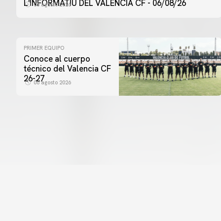
L'INFORMATIU DEL VALENCIA CF - 06/08/26
06 agosto 2026
PRIMER EQUIPO
Conoce al cuerpo
técnico del Valencia CF
26-27
06 agosto 2026