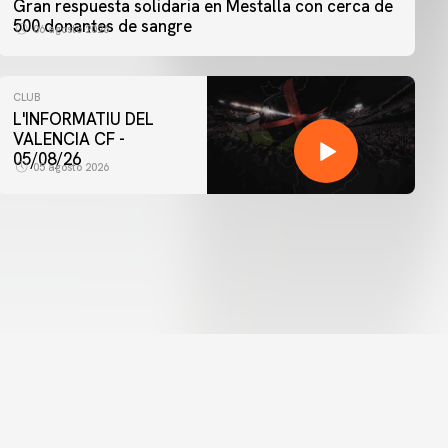
Gran respuesta solidaria en Mestalla con cerca de
500 donantes de sangre
06 agosto 2026
CLUB
L'INFORMATIU DEL
VALENCIA CF -
05/08/26
05 agosto 2026