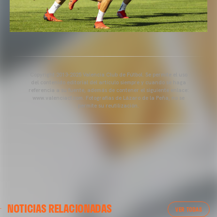
Copyright 2013-2025 Valencia Club de Fútbol. Se permite el uso
del contenido editorial del artículo siempre y cuando se haga
referencia a su fuente, además de contener el siguiente enlace:
www.valenciacf.com. Fotografías de Lázaro de la Peña, no se
permite su reutilización.
GALERÍAS
GALERÍAS
NOTICIAS RELACIONADAS
IMÁGENES DEL ENTRENAMIENTO DEL VALENCIA CF
LLEGADA A GRAN CANARIA
VER TODAS
1/05/2025